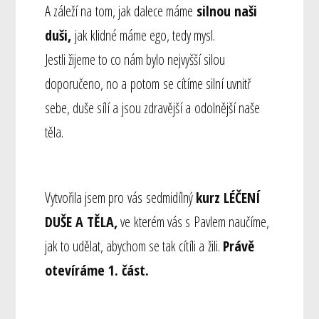
A záleží na tom, jak dalece máme
silnou naši
duši,
jak klidné máme ego, tedy mysl.
Jestli žijeme to co nám bylo nejvyšší silou
doporučeno, no a potom se cítíme silní uvnitř
sebe, duše sílí a jsou zdravější a odolnější naše
těla.
Vytvořila jsem pro vás sedmidílný
kurz LÉČENÍ
DUŠE A TĚLA,
ve kterém vás s Pavlem naučíme,
jak to udělat, abychom se tak cítíli a žili.
Právě
otevíráme 1. část.