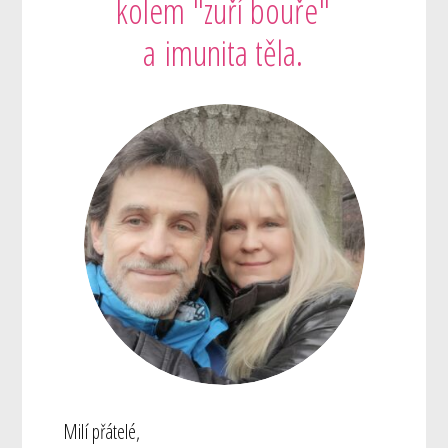
kolem "zuří bouře"
a imunita těla.
Milí přátelé,