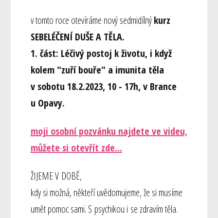
v tomto roce otevíráme nový sedmidílný
kurz
SEBELÉČENÍ DUŠE A TĚLA.
1. část: Léčivý postoj k životu, i když
kolem "zuří bouře" a imunita těla
v sobotu 18.2.2023, 10 - 17h, v
Brance
u Opavy.
moji osobní pozvánku najdete ve videu,
můžete si otevřít zde...
ŽIJEME V DOBĚ,
kdy si možná, někteří uvědomujeme, že si musíme
umět pomoc sami. S psychikou i se zdravím těla.