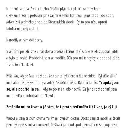
Nic není náhoda. Život každého člověka plyne tak jak má. Aniž bychom
s Pavlem hledali, potkávali jsme zajímavé věřící lidi. Začali jsme chodit do sboru
Adventistů sedmého dne a do Křesťanských sborů. Byl to pro nás , oproti
katolicismu, čistý vzduch.
Narodily se nám dvě dcery.
S věřícími přáteli jsme u nás doma prožívali krásné chvíle. S kazateli studovali Bibli
a bylo to hezké. Pravidelně jsem se modlila. Bůh pro mě tehdy byl v podobě Ježíše.
Trvalo to několik let.
Přišel čas, kdy se Pavel rozhodl, že nechce být členem žádné církve. Byl stále věřící
muž, ale chtěl být svobodný a volný. Zaskočilo mě to. Bylo mi to líto.
Trápila jsem
se, ale podřídila se.
I když to po mě nikdo nechtěl. Za jeho rozhodnutí jsem
mu později mnohokrát poděkovala.
Změnilo mi to život a já vím, že i proto teď můžu žít život, jaký žiji.
Věnovala jsem se svým dvěma malým milovaným dětem. Občas jsem se modlila. Začala
jsem být opět smutná a unavená. Přežívala jsem od spokojenosti k nespokojenosti.