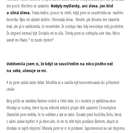
ten pocit. Všechno se zastavilo.
Nebyly myšlenky, ani slova. Jen klid
a silná úleva.
Trvala krátce, pouze tu chvíli, když jsem se soustředila na malého
tvorečka. Bylo mi slastně dobře. Obrovská úleva. Nevím, jak dlouho ten okamžik
trval, ale já si uvědomila, že neumírám. Že existuje stav, kdy neexistuje můj problém.
Že utrpení nemusí být. Dodalo mi to sílu. Tehdy jsem se odlepila ode dna. Něco
uvnitř mi říkalo " to bude dobré".
Uvědomila jsem si, že když se soustředím na něco jiného než
na sebe, ulevuje se mi.
A to jsem začala často dělat. Modlila se a snažila být koncentrovaná do přítomné
chvíle.
Brzy přišli na návštěvu Pavlovi rodiče a řekli nám, že v kostele je vyhlášena akce.
Hledají se rodiny, které by na několik měsíců přijali děti zasažené Černobylem.
Okamžitě jsem věděla, že to udělám a tak se stalo. Dostali jsme holčičku Žeňu, která
s námi začala bydlet. A já dnes vím, že mi to dítě bylo posláno Bohem, abych se
dostala ze svých depresí. Musela jsem se o ní postarat. Zapomenout na své deprese,