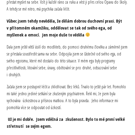
přestat myslet na sebe. Vzít ji každé ráno za ruku a vést ji přes celou Opavu do školy.
A tehdy se mé nitro, má psychika začala léčit.
Vůbec jsem tehdy nevěděla, že dělám dobrou duchovní praxi. Být
v přítomném okamžiku, oddělovat se tak od svého ega, od
myšlenek a emocí. Jen moje duše to věděla
Dala jsem ještě větší úsilí do modliteb, do pomoci druhému člověku a záměrně jsem
se přestala soustředit sama na sebe. Odpojila jsem se částečně od svého ega, od
svého egoismu, které mě dostalo do této situace. V mém egu byly programy
přecitlivělosti, litování sebe, únavy, obětování se pro druhé, odsuzování sebe
i druhých.
Začala jsem se postupně léčit a zklidňovat. Bez léků. Trvalo to ještě pár let. Pomohlo
mi také jedno jediné setkání se zkušeným psychiatrem. Řekl mi, že jsem byla
vychována úzkostnou a přísnou matkou. A to byla pravda. Jeho informace mi
pomohla více se odpoutat od úzkostí.
Už je mi dobře. Jsem vděčná za zkušenost. Bylo to mé první velké
střetnutí se svým egem.