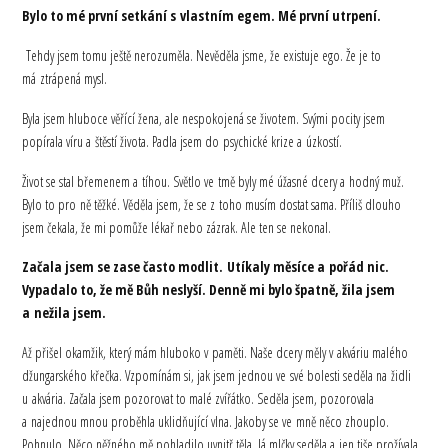
Bylo to mé první setkání s vlastním egem. Mé první utrpení.
Tehdy jsem tomu ještě nerozuměla. Nevěděla jsme, že existuje ego. Že je to
má ztrápená mysl.
Byla jsem hluboce věřící žena, ale nespokojená se životem. Svými pocity jsem
popírala víru a štěstí života. Padla jsem do psychické krize a úzkostí.
Život se stal břemenem a tíhou. Světlo ve tmě byly mé úžasné dcery a hodný muž.
Bylo to pro ně těžké. Věděla jsem, že se z toho musím dostat sama. Příliš dlouho
jsem čekala, že mi pomůže lékař nebo zázrak. Ale ten se nekonal.
Začala jsem se zase často modlit. Utíkaly měsíce a pořád nic.
Vypadalo to, že mě Bůh neslyší. Denně mi bylo špatně, žila jsem
a nežila jsem.
Až přišel okamžik, který mám hluboko v paměti. Naše dcery měly v akváriu malého
džungarského křečka. Vzpomínám si, jak jsem jednou ve své bolesti seděla na židli
u akvária. Začala jsem pozorovat to malé zvířátko. Seděla jsem, pozorovala
a najednou mnou proběhla uklidňující vlna. Jakoby se ve mně něco zhouplo.
Pohnulo. Něco něžného mě pohladilo uvnitř těla. Já mlčky seděla a jen tiše prožívala