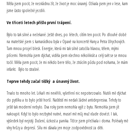
Měla jsem pocit, že nezvládnu žít, že život je moc únavný. Ožívala jsem jen v lese, kam
jsme často společně jezdili.
Ve třiceti letech přišlo první trápení.
Bylo to tak silné a nečekané. Ještě dnes, po létech, cítím ten pocit. Po dlouhé době
na mateřské jsem s kamarádkou byla v Opavě na koncertě Hany a Petra Ulrychových.
Tam mnou projel blesk. Energie, která mi tak silně zatočila hlavou, tělem, mými
plícemi. Nemohla jsem dýchat, viděla jsem všechno několikrát a celý svět se se mnou
točil. Měla jsem pocit, že mi někdo bere tělo, že ztrácím půdu pod nohama, že mám
infarkt. Bylo to strašné.
Teprve tehdy začal těžký a únavný život.
Trvalo to mnoho let. Lékaři mi nevěřili, vyšetření nic nepotvrzovalo. Nutili mě dýchat
do pytlíku a to bylo ještě horší. Naštěstí mi nedali žádné antidepresiva. Tehdy to
ještě tak moderní nebylo. Dva roky jsem nemohla vyjít z bytu. Nemohla jsem jít
nakoupit. Když to bylo nezbytně nutné, musel mě můj muž všude dovézt. I tak,
výsledek byl nejistý. Dušení, úzkost a panika. Těžce jsem přežívala i doma. Polévaly mě
vlny hrůzy a depresí. Sílu mi dávala jen moje zodpovědnost za děti.