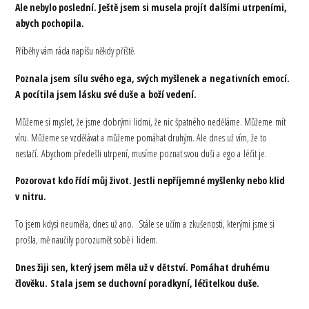
Ale nebylo poslední. Ještě jsem si musela projít dalšími utrpeními,
abych pochopila.
Příběhy vám ráda napíšu někdy příště.
Poznala jsem sílu svého ega, svých myšlenek a negativních emocí.
A pocítila jsem lásku své duše a boží vedení.
Můžeme si myslet, že jsme dobrými lidmi, že nic špatného neděláme. Můžeme mít
víru. Můžeme se vzdělávat a můžeme pomáhat druhým. Ale dnes už vím, že to
nestačí. Abychom předešli utrpení, musíme poznat svou duši a ego a léčit je.
Pozorovat kdo řídí můj život. Jestli nepříjemné myšlenky nebo klid
v nitru.
To jsem kdysi neuměla, dnes už ano. Stále se učím a zkušenosti, kterými jsme si
prošla, mě naučily porozumět sobě i lidem.
Dnes žiji sen, který jsem měla už v dětství. Pomáhat druhému
člověku. Stala jsem se duchovní poradkyní, léčitelkou duše.