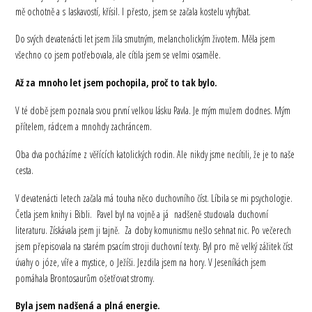
mě ochotně a s laskavostí, křísil. I přesto, jsem se začala kostelu vyhýbat.
Do svých devatenácti let jsem žila smutným, melancholickým životem. Měla jsem
všechno co jsem potřebovala, ale cítila jsem se velmi osaměle.
Až za mnoho let jsem pochopila, proč to tak bylo.
V té době jsem poznala svou první velkou lásku Pavla. Je mým mužem dodnes. Mým
přítelem, rádcem a mnohdy zachráncem.
Oba dva pocházíme z věřících katolických rodin. Ale nikdy jsme necítili, že je to naše
cesta.
V devatenácti letech začala má touha něco duchovního číst. Líbila se mi psychologie.
Četla jsem knihy i Bibli. Pavel byl na vojně a já nadšeně studovala duchovní
literaturu. Získávala jsem ji tajně. Za doby komunismu nešlo sehnat nic. Po večerech
jsem přepisovala na starém psacím stroji duchovní texty. Byl pro mě velký zážitek číst
úvahy o józe, víře a mystice, o Ježíši. Jezdila jsem na hory. V Jeseníkách jsem
pomáhala Brontosaurům ošetřovat stromy.
Byla jsem nadšená a plná energie.