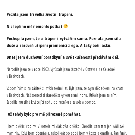
Prožila jsem tři velká životní trápení.
Nic lepšího mě nemohlo potkat
Pochopila jsem, že si trápení vytvářím sama. Poznala jsem sílu
duše a zároveň utrpení pramenící z ega. A taky boží lásku.
Dnes jsem duchovní poradkyní a své zkušenosti předávám dál.
Narodila jsem se v roce 1963. Vyrůstala jsem částečně v Ostravě a na Čeladné
v Beskydech.
Vzpomínám si na zážitek z mých sedmi let. Byla jsem, se svým dědečkem, na chatě
v Beskydech. Náš soused si škaredě sekyrkou zranil nohu. Utíkala jsem za ním.
Zabalila mu silně krvácející nohu do ručníku a zavolala pomoc.
Už tehdy bylo pro mě přirozené pomáhat.
Jsem z věřící rodiny. V kostele mi však bývalo těžko. Chodila jsem tam jen kvůli své
maminky. Když jsem dospívala, několikrát po sobě jsem v kostele omdlela. Pan farář,