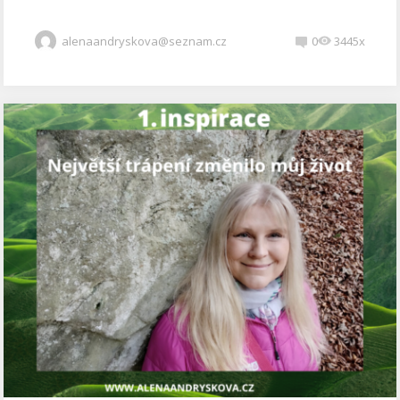
alenaandryskova@seznam.cz
0
3445x