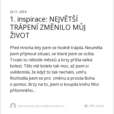
25.11. 2019
1. inspirace: NEJVĚTŠÍ
TRÁPENÍ ZMĚNILO MŮJ
ŽIVOT
Před mnoha lety jsem se hodně trápila. Neuměla
jsem přijmout situaci, ve které jsem se ocitla.
Trvalo to několik měsíců a brzy přišla velká
bolest. Tělo mě bolelo tak moc, až jsem si
uvědomila, že když to tak nechám, umřu.
Rozhodla jsem se pro změnu a prosila Boha
o pomoc. Brzy na to, jsem si koupila knihu Moc
přítomného...
alenaandryskova@seznam.cz
0
2649x