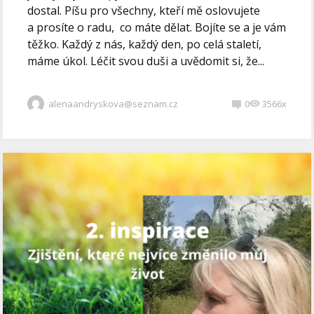
dostal. Píšu pro všechny, kteří mě oslovujete
a prosíte o radu, co máte dělat. Bojíte se a je vám
těžko. Každý z nás, každý den, po celá staletí,
máme úkol. Léčit svou duši a uvědomit si, že...
alenaandryskova@seznam.cz
0
3566x