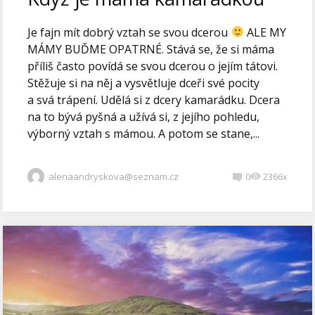
Je fajn mít dobrý vztah se svou dcerou
ALE MY
MÁMY BUĎME OPATRNÉ. Stává se, že si máma
příliš často povídá se svou dcerou o jejím tátovi.
Stěžuje si na něj a vysvětluje dceři své pocity
a svá trápení. Udělá si z dcery kamarádku. Dcera
na to bývá pyšná a užívá si, z jejího pohledu,
výborný vztah s mámou. A potom se stane,...
alenaandryskova@seznam.cz
0
2366x