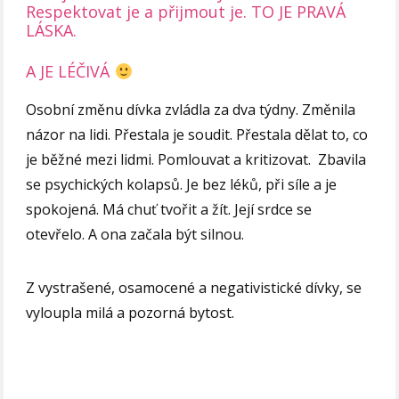
Respektovat je a přijmout je. TO JE PRAVÁ
LÁSKA.
A JE LÉČIVÁ
Osobní změnu dívka zvládla za dva týdny. Změnila
názor na lidi. Přestala je soudit. Přestala dělat to, co
je běžné mezi lidmi. Pomlouvat a kritizovat. Zbavila
se psychických kolapsů. Je bez léků, při síle a je
spokojená. Má chuť tvořit a žít. Její srdce se
otevřelo. A ona začala být silnou.
Z vystrašené, osamocené a negativistické dívky, se
vyloupla milá a pozorná bytost.