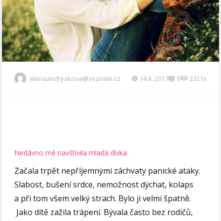
alenaandryskova@seznam.cz
14.6. 2017
0
2321x
Nedávno mě navštívila mladá dívka.
Začala trpět nepříjemnými záchvaty panické ataky.
Slabost, bušení srdce, nemožnost dýchat, kolaps
a při tom všem velký strach. Bylo ji velmi špatně.
Jako dítě zažila trápení. Bývala často bez rodičů,