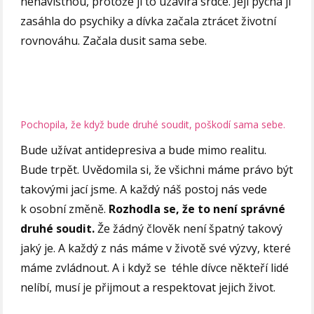
nenávistnou, protože ji to uzavírá srdce. Její pýcha ji
zasáhla do psychiky a dívka začala ztrácet životní
rovnováhu. Začala dusit sama sebe.
Pochopila, že když bude druhé soudit, poškodí sama sebe.
Bude užívat antidepresiva a bude mimo realitu.
Bude trpět. Uvědomila si, že všichni máme právo být
takovými jací jsme. A každý náš postoj nás vede
k osobní změně.
Rozhodla se, že to není správné
druhé soudit.
Že žádný člověk není špatný takový
jaký je. A každý z nás máme v životě své výzvy, které
máme zvládnout. A i když se téhle dívce někteří lidé
nelíbí, musí je přijmout a respektovat jejich život.