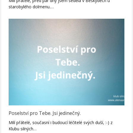
Milí přátelé, před pár dny jsem seděla v Beskydech u
starobylého dolmenu.…
Poselství pro Tebe. Jsi jedinečný.
Milí přátelé, současní i budoucí léčitelé svých duší, :-) z
Klubu silných…