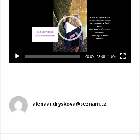
přehrávač
00:00
|
03:08
1.00x
alenaandryskova@seznam.cz