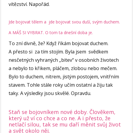
vítězství. Napořád.
Jde bojovat tělem a jde bojovat svou duší, svým duchem.
A MÁŠ SI VYBRAT. O tom ta dnešní doba je.
To zní divně, že? Když říkám bojovat duchem.
A přesto si za tím stojím. Byla jsem svědkem
nesčetných vyhraných „bitev“ v osobních životech
a nebylo to křikem, pláčem, zlobou nebo mečem.
Bylo to duchem, nitrem, jistým postojem, vnitřním
stavem. Tohle stále roky učím ostatní a žiju tak
taky. A výsledky jsou skvělé. Opravdu.
Staň se bojovníkem nové doby. Člověkem,
který už ví co chce a co ne. A i přesto, že
netlačí silou, tak se mu daří měnit svůj život
a svět okolo něj.