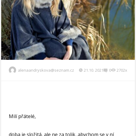
alenaandryskova@seznam.cz
21.10. 2021
0
2702x
Milí přátelé,
doba je složitá, ale ne za tolik, abychom se v ní