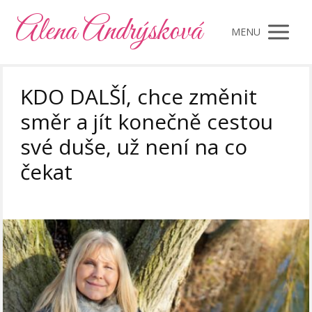
Alena Andrýsková
MENU
KDO DALŠÍ, chce změnit
směr a jít konečně cestou
své duše, už není na co
čekat