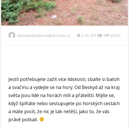
alenaandryskova@seznam.cz
2.10. 2017
0
2201x
Jestli potřebujete zažít více lidskosti, sbalte si batoh
a svačinu a vydejte se na hory. Od Beskyd až na kraj
světa jsou lidé na horách milí a přátelští. Míjíte se,
když šplháte nebo sestupujete po horských cestách
a máte pocit, že nic je tak netěší, jako to, že vás
právě potkali.