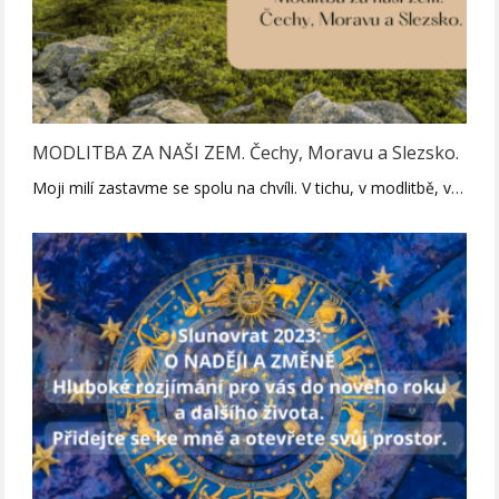
MODLITBA ZA NAŠI ZEM. Čechy, Moravu a Slezsko.
Moji milí zastavme se spolu na chvíli. V tichu, v modlitbě, v…