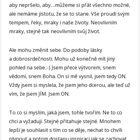
aby nepršelo, aby….můžeme si přát všechno možné,
ale nemáme jistotu, že se to stane. Vše proudí svým
tempem, řeky, mraky i naše životy. Neovlivním
mraky, stejně tak neovlivním svůj život.
Ale mohu změnit sebe. Do podoby lásky
a dobrosrdečnosti. Mohu už konečně mít jiný
pohled na sebe.:-) Jsem přece výtvorem, snem
vědomí, snem Boha. On si mě vysnil, jsem tedy ON.
Vždy jsem si myslela, že jsem jeho dcerou, ale teď už
vím, že jsem JÍM. Jsem ON.
To co si myslím, jaká jsem, tohle tvořím. Ne to co
chci a vyžaduji. Stejné přitahuje stejné. Mnohem
lepší je souhlasit s tím co se děje, nechat to chvíli
plynout a potom dostanu inspiraci jak se zachovat.